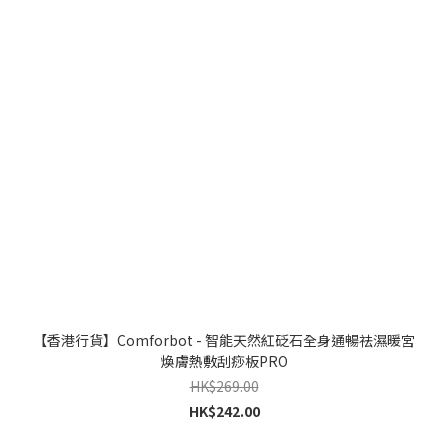
【香港行貨】Comforbot - 智能天然紅砭石全身通暢祛濕暖宮
煥膚熱敷刮痧板PRO
HK$269.00
HK$242.00