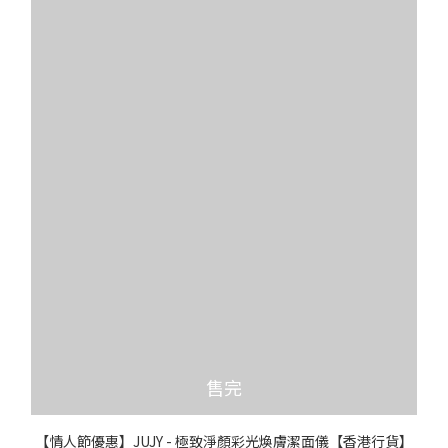
售完
【情人節優惠】JUJY - 極致淨顏彩光煥膚潔面儀【香港行貨】