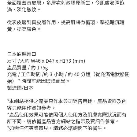
全面覆蓋真皮層，多層次刺激膠原新生，令肌膚嘭彈飽
滿、淡化皺紋。
從表皮層到真皮層作用，提高肌膚微循環，擊退暗沉暗
黃，提亮膚色。
日本原裝進口
尺寸 /大約 W46 x D47 x H173 (mm)
產品質量 / 約 175g
充電 / 工作時間 /約 3 小時 / 約 40 分鐘（從充滿電狀態開
始） * 時間可能因環境而異。
製造國/日本
*本網站提供之產品只作本公司銷售用途，產品資料及內
容只能用作資訊參考。
*產品使用效果可能依照個人使用方及肌膚實際狀況而有
所不同，請依循產品官方網站之指示及資訊作參考。
*如需任何專業意見，請務必諮詢閣下的醫生。