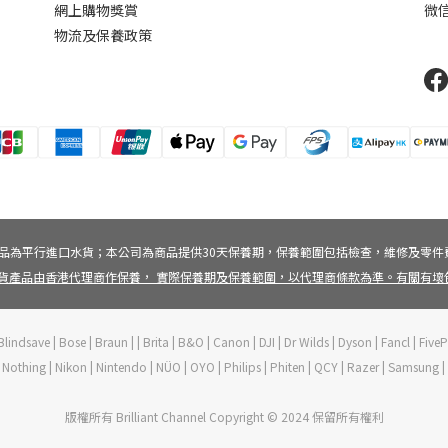
網上購物獎賞
微信
物流及保養政策
品為平行進口水貨；本公司為商品提供30天保養期，保養範圍包括檢查，維修及零件
貨產品由香港代理商作保養， 實際保養期及保養範圍，以代理商條款為準。有關有
lindsave | Bose | Braun | | Brita | B&O | Canon | DJI | Dr Wilds | Dyson | Fancl | Fi
ft | Nothing | Nikon | Nintendo | NÜO | OYO | Philips | Phiten | QCY | Razer | Samsung
版權所有 Brilliant Channel Copyright © 2024 保留所有權利