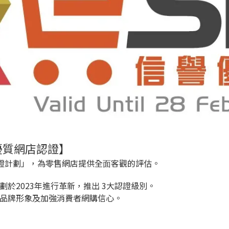
年度【優質網店認證】
店認證計劃」，為零售網店提供全⾯客觀的評估。
於2023年進行革新，推出 3大認證級別。
品牌形象及加強消費者網購信⼼。