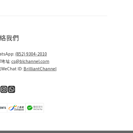
絡我們
atsApp:
(852) 9304-2010
郵地址:
cs@blchannel.com
WeChat ID:
BrilliantChannel