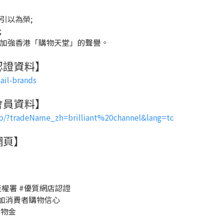
引以為榮;
;
，加強香港「購物天堂」的聲譽。
網店認證資料】
ail-brands
正貨會員資料】
op/?tradeName_zh=brilliant%20channel&lang=tc
方網頁】
權署 #
優質網店認證
 #增加消費者購物信心
購物金