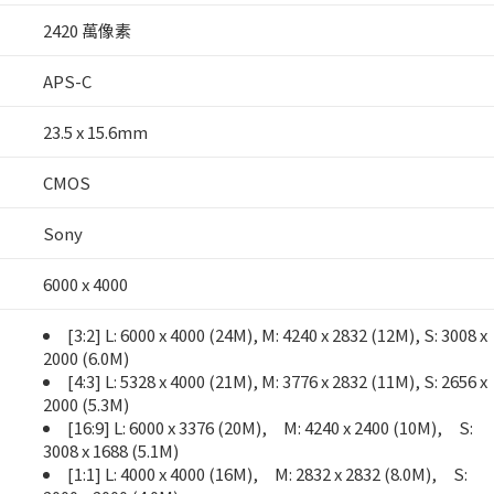
2420 萬像素
APS-C
23.5 x 15.6mm
CMOS
Sony
6000 x 4000
[3:2] L: 6000 x 4000 (24M), M: 4240 x 2832 (12M), S: 3008 x
2000 (6.0M)
[4:3] L: 5328 x 4000 (21M), M: 3776 x 2832 (11M), S: 2656 x
2000 (5.3M)
[16:9] L: 6000 x 3376 (20M), M: 4240 x 2400 (10M), S:
3008 x 1688 (5.1M)
[1:1] L: 4000 x 4000 (16M), M: 2832 x 2832 (8.0M), S: