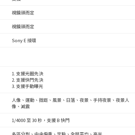
視鏡頭而定
視鏡頭而定
Sony E 接環
1. 支援光圈先決
2. 支援快門先決
3. 支援手動曝光
人像、運動、微距、風景、日落、夜景、手持夜景、夜景人
像、減震
1/4000 至 30 秒，支援 B 快門
多區分割、中央偏重、定點、全屏平均、高光