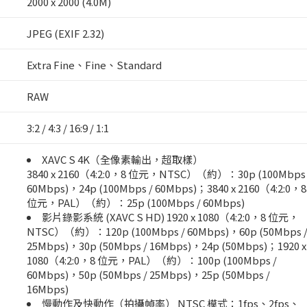
2000 x 2000 (4.0M)
JPEG (EXIF 2.32)
Extra Fine、Fine、Standard
RAW
3:2 / 4:3 / 16:9 / 1:1
XAVC S 4K（全像素輸出，超取樣）
3840 x 2160（4:2:0，8 位元，NTSC）（約）：30p (100Mbps 
60Mbps)，24p (100Mbps / 60Mbps)；3840 x 2160（4:2:0，8
位元，PAL）（約）：25p (100Mbps / 60Mbps)
影片錄影系統 (XAVC S HD) 1920 x 1080（4:2:0，8 位元，
NTSC）（約）：120p (100Mbps / 60Mbps)，60p (50Mbps 
25Mbps)，30p (50Mbps / 16Mbps)，24p (50Mbps)；1920 x
1080（4:2:0，8 位元，PAL）（約）：100p (100Mbps /
60Mbps)，50p (50Mbps / 25Mbps)，25p (50Mbps /
16Mbps)
慢動作及快動作（拍攝幀率） NTSC 模式：1fps、2fps、