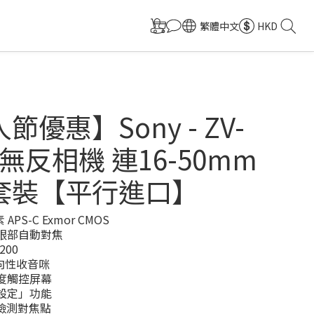
繁體中文
HKD
節優惠】Sony - ZV-
L 無反相機 連16-50mm
套裝【平行進口】
 APS-C Exmor CMOS
眼部自動對焦
200
指向性收音咪
度觸控屏幕
設定」功能
位檢測對焦點