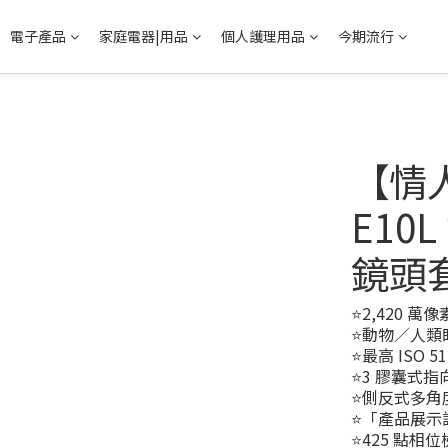
電子產品
家庭電器|用品
個人護理用品
今期流行
【情人
E10
鏡頭
⭐2,420 萬像素
⭐動物／人類
⭐最高 ISO 51
⭐3 膠囊式
⭐側反式多角
⭐「產品展示
⭐425 點相