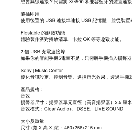
想要無線連接？只需將 XG500 和兼容藍牙的裝置
隨插即用
使用後置的 USB 連接埠連接 USB 記憶體，並從
Fiestable 的趣致功能
體驗製作派對播放清單、卡拉 OK 等等趣致功能。
2 個 USB 充電連接埠
如果你的智能手機5電量不足，只需將手機插入揚聲
Sony | Music Center
優化音訊設定、控制音樂、選擇燈光效果，透過手機
產品規格：
音效
揚聲器尺寸：揚聲器單元直徑（高音揚聲器）2.5 厘米 x
音效模式：Clear Audio+、DSEE、LIVE SOUND
大小及重量
尺寸 (寬 X 高 X 深)：460x256x215 mm