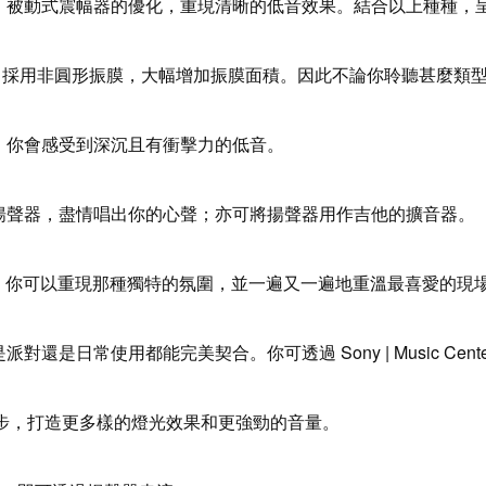
。被動式震幅器的優化，重現清晰的低音效果。結合以上種種，
ker Unit 採用非圓形振膜，大幅增加振膜面積。因此不論你聆聽
，你會感受到深沉且有衝擊力的低音。
揚聲器，盡情唱出你的心聲；亦可將揚聲器用作吉他的擴音器。
ND4，你可以重現那種獨特的氛圍，並一遍又一遍地重溫最喜愛的現
是日常使用都能完美契合。你可透過 Sony | Music Cen
同步，打造更多樣的燈光效果和更強勁的音量。