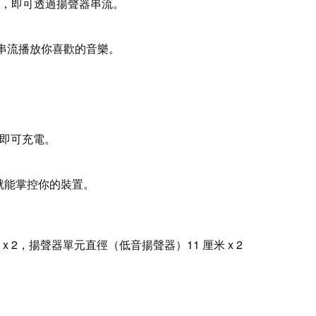
連接，即可透過揚聲器串流。
裝置串流播放你喜歡的音樂。
器即可充電。
就能掌控你的裝置。
 2，揚聲器單元直徑（低音揚聲器）11 厘米 x 2