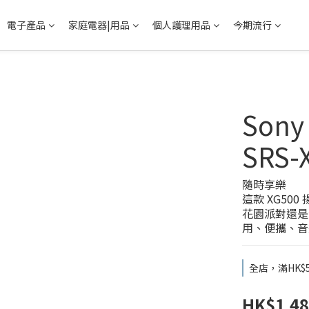
電子產品
家庭電器|用品
個人護理用品
今期流行
Sony
SRS
隨時享樂
這款 XG5
花園派對還是
用、便攜、音
全店，滿HK$
HK$1,48