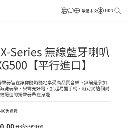
繁體中文
HKD
 X-Series 無線藍牙喇叭
-XG500【平行進口】
00 揚聲器旨在讓你隨時隨地享受高品質音樂。無論是參加
海灘玩樂，只需充好電，抓起易握手柄，就可將這個耐
效絕佳的揚聲器帶在身邊。
500免運費
0.00
HK$3,999.00