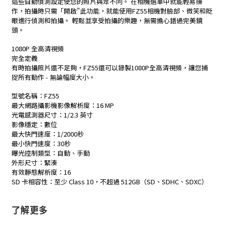
這些自動偵測設定使您的照片與眾不同。 在相機選單中就能輕易操
作，拍攝時只需「開啟"此功能，就能使用FZ55相機對臉部、微笑和眨
眼進行偵測和拍攝。 輕鬆並享受拍攝的樂趣，無需擔心錯過完美鏡
頭。
1080P 全高清視頻
完全定義
有時拍攝照片還不足夠，FZ55還可以錄製1080P全高清視頻，讓您捕
捉所有動作 - 無論幅度大小。
型號名稱：FZ55
最大網路攝影機影像解析度：16 MP
光電感測器尺寸：1/2.3 英寸
影像穩定：數位
最大快門速度：1/2000秒
最小快門速度：30秒
曝光控制類型：自動、手動
外形尺寸：緊湊
有效靜態解析度：16
SD 卡相容性：至少 Class 10，不超過 512GB（SD、SDHC、SDXC）
了解更多