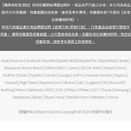
【購買條款及須知】除特別聲明或標題註明外，商品為平行進口水貨；本公司為商品
提供30天保養期，保養範圍包括檢查，維修及零件費用；保養期內首7天提供【有壞
包換購物保障】。
所有行貨產品會於商品標題註明【香港行貨/原裝行貨】，行貨產品由香港代理商作
保養， 實際保養期及保養範圍，以代理商條款為準。有關有壞包換購物保障，物流或
保養政策，請參考本網頁之政策條款。
Acer| Amazon | American Tourister |Apple| A&S| Babyliss Pro | Bauerfeind | Beats |
Blindsave | Bose | Braun | | Brita | B&O | Canon | DJI | Dr Wilds | Dyson | Fancl |
FivePro | Foreo | FujiFilm | Goodr | Google | GoPro | Harman Kardon | Haylou |
Hazard | High Sierra | Hyperice | Ion | iRobot | JBL | Logitech | Mi | Mircosoft |
Nothing | Nikon | Nintendo | NÜO | OYO | Philips | Phiten | QCY | Razer | Samsung |
Sennheiser | Sharp | Shure | Sony | Stadler Form | Verbatim | Yaman
版權所有 Brilliant Channel Copyright © 2024 保留所有權利