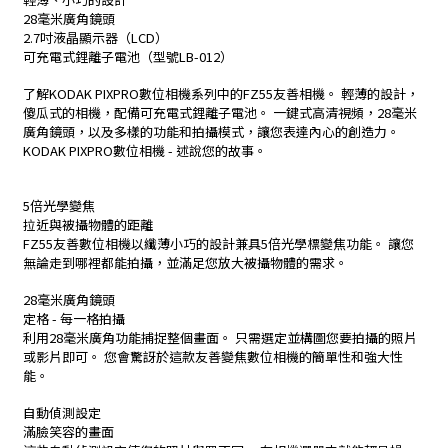
28毫米廣角鏡頭
2.7吋液晶顯示器（LCD）
可充電式鋰離子電池（型號LB-012）
了解KODAK PIXPRO數位相機系列中的FZ55友善相機。 輕薄的設計，
傻瓜式的相機，配備可充電式鋰離子電池。 一鍵式高清視頻，28毫米
廣角鏡頭，以及多樣的功能和拍攝模式，讓您表達內心的創造力。
KODAK PIXPRO數位相機 - 述說您的故事。
5倍光學變焦
拉近與被攝物體的距離
FZ55友善數位相機以纖薄小巧的設計兼具5倍光學標變焦功能。 讓您
無論走到哪裡都能拍攝，並滿足您放大被攝物體的需求。
28毫米廣角鏡頭
定格 - 每一格拍攝
利用28毫米廣角功能捕捉整個畫面。 只需選定並構圖您要拍攝的照片
或影片即可。 您會驚訝於這款友善變焦數位相機的簡單性和強大性
能。
自動偵測設定
滿臉笑容的畫面