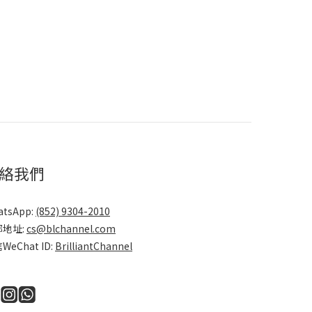
絡我們
atsApp:
(852) 9304-2010
郵地址:
cs@blchannel.com
WeChat ID:
BrilliantChannel