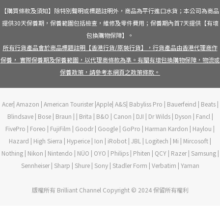
【購買條款及須知】除特別聲明或標題註明外，商品為平行進口水貨；本公司為商品
提供30天保養期，保養範圍包括檢查，維修及零件費用；保養期內首7天提供【有壞
包換購物保障】。
所有行貨產品會於商品標題註明【香港行貨/原裝行貨】，行貨產品由香港代理商作
保養， 實際保養期及保養範圍，以代理商條款為準。有關有壞包換購物保障，物流或
保養政策，請參考本網頁之政策條款。
Acer| Amazon | American Tourister |Apple| A&S| Babyliss Pro | Bauerfeind | Beats |
Blindsave | Bose | Braun | | Brita | B&O | Canon | DJI | Dr Wilds | Dyson | Fancl |
FivePro | Foreo | FujiFilm | Goodr | Google | GoPro | Harman Kardon | Haylou |
Hazard | High Sierra | Hyperice | Ion | iRobot | JBL | Logitech | Mi | Mircosoft |
Nothing | Nikon | Nintendo | NÜO | OYO | Philips | Phiten | QCY | Razer | Samsung |
Sennheiser | Sharp | Shure | Sony | Stadler Form | Verbatim | Yaman
版權所有 Brilliant Channel Copyright © 2024 保留所有權利