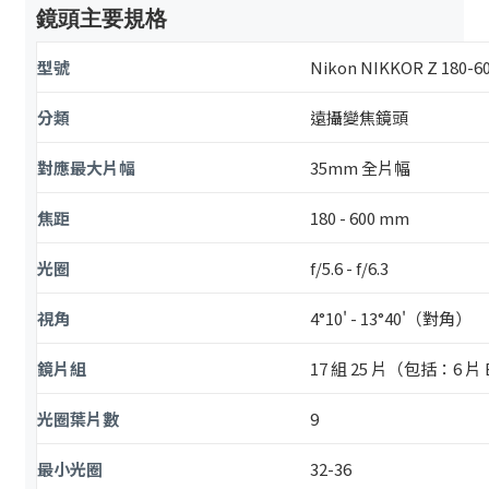
鏡頭主要規格
型號
Nikon NIKKOR Z 180-60
分類
遠攝變焦鏡頭
對應最大片幅
35mm 全片幅
焦距
180 - 600 mm
光圈
f/5.6 - f/6.3
視角
4°10' - 13°40'（對角）
鏡片組
17 組 25 片（包括：6 
光圈葉片數
9
最小光圈
32-36