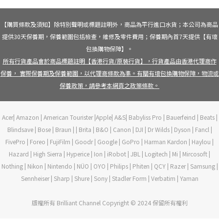
【購買條款及須知】除特別聲明或標題註明外，商品為平行進口水貨；本公司為商品
提供30天保養期，保養範圍包括檢查，維修及零件費用；保養期內首7天提供【有壞
包換購物保障】。
所有行貨產品會於商品標題註明【香港行貨/原裝行貨】，行貨產品由香港代理商作
保養， 實際保養期及保養範圍，以代理商條款為準。有關有壞包換購物保障，物流或
保養政策，請參考本網頁之政策條款。
Acer| Amazon | American Tourister |Apple| A&S| Babyliss Pro | Bauerfeind | Beats |
Blindsave | Bose | Braun | | Brita | B&O | Canon | DJI | Dr Wilds | Dyson | Fancl |
FivePro | Foreo | FujiFilm | Goodr | Google | GoPro | Harman Kardon | Haylou |
Hazard | High Sierra | Hyperice | Ion | iRobot | JBL | Logitech | Mi | Mircosoft |
Nothing | Nikon | Nintendo | NÜO | OYO | Philips | Phiten | QCY | Razer | Samsung |
Sennheiser | Sharp | Shure | Sony | Stadler Form | Verbatim | Yaman
版權所有 Brilliant Channel Copyright © 2024 保留所有權利