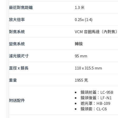
最近對焦距離
1.3 米
放大倍率
0.25x (1:4)
對焦系統
VCM 音圈馬達（內對焦
變焦系統
轉鏡
濾光鏡尺寸
95 mm
直徑 x 鏡長
110 x 315.5 mm
重量
1955 克
鏡頭前蓋：LC-95B
鏡頭後蓋：LF-N1
附送配件
遮光罩：HB-109
鏡頭套：CL-C6