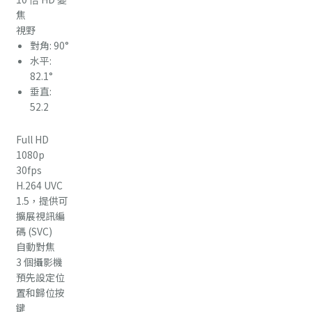
焦
視野
對角: 90°
水平:
82.1°
垂直:
52.2
Full HD
1080p
30fps
H.264 UVC
1.5，提供可
擴展視訊編
碼 (SVC)
自動對焦
3 個攝影機
預先設定位
置和歸位按
鍵