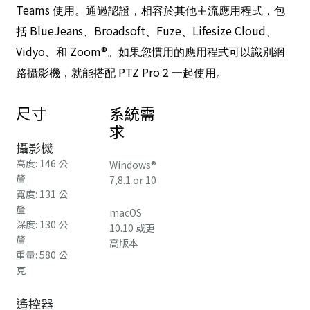
Teams
使用。通過認證，相容於其他主流應用程式，包
BlueJeans
Broadsoft
Fuze
Lifesize Cloud
括
、
、
、
、
Vidyo
Zoom®
、和
。如果您慣用的應用程式可以識別網
PTZ Pro 2
路攝影機，就能搭配
一起使用。
尺寸
系統需
求
攝影機
高度: 146 公
Windows®
釐
7,8.1 or 10
寬度: 131 公
釐
macOS
深度: 130 公
10.10 或更
釐
高版本
重量: 580 公
克
遙控器