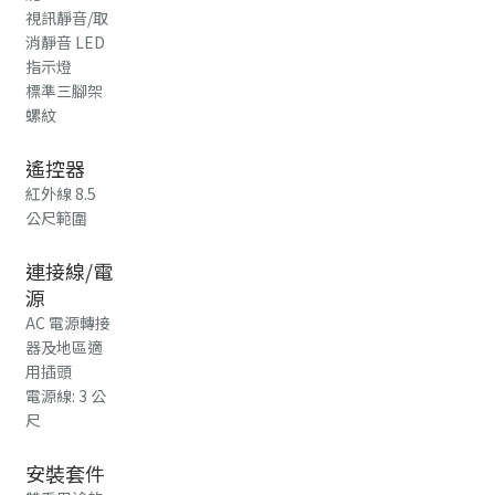
視訊靜音/取
消靜音 LED
指示燈
標準三腳架
螺紋
遙控器
紅外線 8.5
公尺範圍
連接線/電
源
AC 電源轉接
器及地區適
用插頭
電源線: 3 公
尺
安裝套件