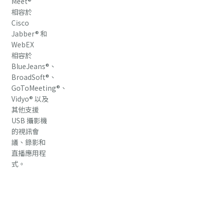
Meet®
相容於
Cisco
Jabber® 和
WebEX
相容於
BlueJeans®、
BroadSoft®、
GoToMeeting®、
Vidyo® 以及
其他支援
USB 攝影機
的視訊會
議、錄影和
直播應用程
式。