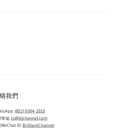
絡我們
atsApp:
(852) 9304-2010
郵地址:
cs@blchannel.com
WeChat ID:
BrilliantChannel