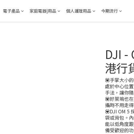
電子產品
家庭電器|用品
個人護理用品
今期流行
DJI
港行
💟手掌大小
處於中心位置
手法，讓你隨處
💟好萊塢也在
攝時不用走得
💟DJI O
袋或背包。內
能以低角度跟
備受歡迎的功