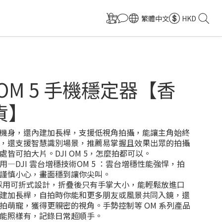
繁體中文
HKD
 - OM 5 手機穩定器【香
貨】
的機身，還內建加長桿，支援低視角拍攝，能讓主角始終
，還支援智慧識別場景，推薦易掌握且效果出眾的拍攝
皆可拍大片。DJI OM 5，怎麼拍都可以。
用—DJI 雲台增穩技術OM 5 ：雲台增穩性能強悍，拍
謹慎小心，畫面穩到讓你尖叫。
M 5 採用可折式設計，折疊後只有手掌大小，能輕鬆放進口
建加長桿，自拍時你能和更多朋友或風景共同入鏡，還
拍萌寵，獲得更親密的視角。手勢控制等 OM 系列產品
能照樣有，記錄日常超順手。