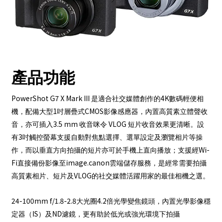
產品功能
PowerShot G7 X Mark III
4K
是適合社交媒體創作的
數碼輕便相
1
CMOS
機，配備大型
吋層疊式
影像感應器，內置高質素立體聲收
3.5 mm
VLOG
音，亦可插入
收音咪令
短片收音效果更清晰。設
3
有
吋觸控螢幕支援自動對焦點選擇、選單設定及瀏覽相片等操
Wi-
作，而以垂直方向拍攝的短片亦可於手機上直向播放；支援經
Fi
image.canon
直接備份影像至
雲端儲存服務，是經常需要拍攝
VLOG
高質素相片、短片及
的社交媒體活躍用家的最佳相機之選。
24-100mm f/1.8-2.8
4.2
大光圈
倍光學變焦鏡頭，內置光學影像穩
IS
ND
定器（
）及
濾鏡，更有助於低光或強光環境下拍攝