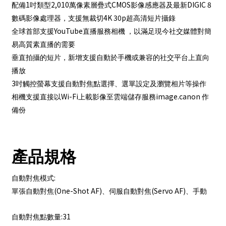
1
2,010
CMOS
DIGIC 8
配備
吋類型
萬像素層疊式
影像感應器及最新
4K 30p
數碼影像處理器，支援無裁切
超高清短片攝錄
YouTube
全球首部支援
直播服務相機
，以滿足現今社交媒體對簡
易高質素直播的需要
垂直拍攝的短片，新增支援自動於手機或兼容的社交平台上直向
播放
3
吋觸控螢幕支援自動對焦點選擇、選單設定及瀏覽相片等操作
Wi-Fi
image.canon
相機支援直接以
上載影像至雲端儲存服務
作
備份
產品規格
:
自動對焦模式
(One-Shot AF)
(Servo AF)
單張自動對焦
、伺服自動對焦
、手動
:31
自動對焦點數量