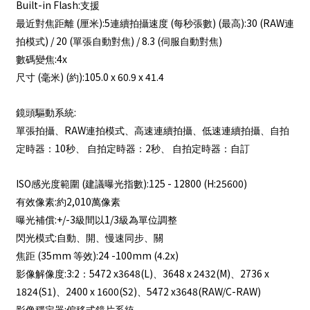
Built-in Flash:
支援
(
):5
(
) (
):30 (RAW
最近對焦距離
厘米
連續拍攝速度
每秒張數
最高
連
) / 20 (
) / 8.3 (
)
拍模式
單張自動對焦
伺服自動對焦
:4x
數碼變焦
(
) (
):105.0 x 60.9 x 41.4
尺寸
毫米
約
:
鏡頭驅動系統
RAW
單張拍攝、
連拍模式、高速連續拍攝、低速連續拍攝、自拍
10
2
定時器：
秒、
自拍定時器：
秒、
自拍定時器：自訂
ISO
(
):125 - 12800 (H:25600)
感光度範圍
建議曝光指數
:
2,010
有效像素
約
萬像素
:+/-3
1/3
曝光補償
級間以
級為單位調整
:
閃光模式
自動、開、慢速同步、關
(35mm
):24 -100mm (4.2x)
焦距
等效
:3:2
5472 x3648(L)
3648 x 2432(M)
2736 x
影像解像度
：
、
、
1824(S1)
2400 x 1600(S2)
5472 x3648(RAW/C-RAW)
、
、
: