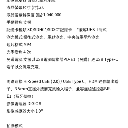
影像穩定器
偏移式鏡片系統
(
):3.0
液晶螢幕尺寸
吋
(
):1,040,000
液晶螢幕解像度
點
:
手動對焦
支援
:SD/SDHC*/SDXC*
*
UHS-I
記憶卡種類
記憶卡，
兼容
制式
:
測光模式
權衡式測光、重點測光、中央偏重平均測光
:MP4
短片格式
:4.2x
光學變焦
:
USB
PD-E1
USB Type-C
另選電源
支援以
電源轉接器
（另購）經
端子以交流電充電。
:Hi-Speed USB ( 2.0) / USB Type C
HDMI
周邊連接
、
迷你輸出端
3.5mm
BR-
子、
直徑外接麥克風輸入端子、兼容無線遙控器
E1
（藍牙傳輸）
:DIGIC 8
影像處理器
:1.0"
影像感應器大小
:
拍攝模式