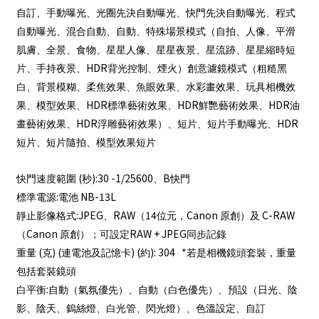
自訂、手動曝光、光圈先決自動曝光、快門先決自動曝光、程式
自動曝光、混合自動、自動、特殊場景模式（自拍、人像、平滑
肌膚、全景、食物、星星人像、星星夜景、星流跡、星星縮時短
HDR
片、手持夜景、
背光控制、煙火）創意濾鏡模式（粗糙黑
白、背景模糊、柔焦效果、魚眼效果、水彩畫效果、玩具相機效
HDR
HDR
HDR
果、模型效果、
標準藝術效果、
鮮艷藝術效果、
油
HDR
HDR
畫藝術效果、
浮雕藝術效果）、短片、短片手動曝光、
短片、短片隨拍、模型效果短片
(
):30 -1/25600
B
快門速度範圍
秒
、
快門
:
NB-13L
標準電源
電池
:JPEG
RAW
14
Canon
C-RAW
靜止影像格式
、
（
位元，
原創）及
Canon
RAW + JPEG
（
原創）；可設定
同步記錄
(
) (
) (
): 304 *
重量
克
連電池及記憶卡
約
若是相機鏡頭套裝，重量
包括套裝鏡頭
:
白平衡
自動（氣氛優先）、自動（白色優先）、預設（日光、陰
影、陰天、鎢絲燈、白光管、閃光燈）、色溫設定、自訂