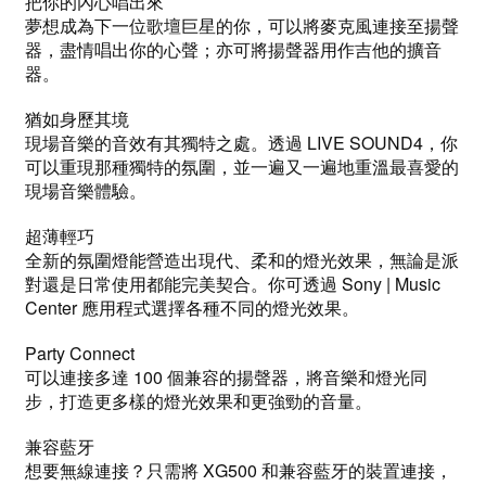
把你的內心唱出來
夢想成為下一位歌壇巨星的你，可以將麥克風連接至揚聲
器，盡情唱出你的心聲；亦可將揚聲器用作吉他的擴音
器。
猶如身歷其境
現場音樂的音效有其獨特之處。透過 LIVE SOUND4，你
可以重現那種獨特的氛圍，並一遍又一遍地重溫最喜愛的
現場音樂體驗。
超薄輕巧
全新的氛圍燈能營造出現代、柔和的燈光效果，無論是派
對還是日常使用都能完美契合。你可透過 Sony | Music
Center 應用程式選擇各種不同的燈光效果。
Party Connect
可以連接多達 100 個兼容的揚聲器，將音樂和燈光同
步，打造更多樣的燈光效果和更強勁的音量。
兼容藍牙
想要無線連接？只需將 XG500 和兼容藍牙的裝置連接，