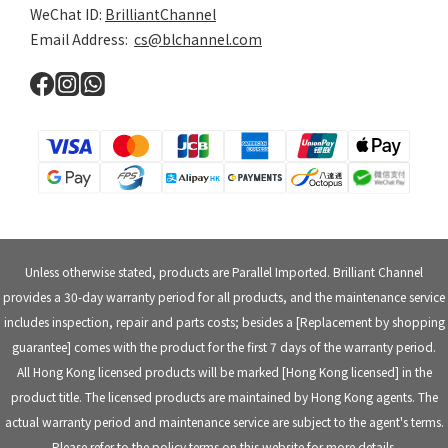
WeChat ID:
BrilliantChannel
Email Address:
cs@blchannel.com
Unless otherwise stated, products are Parallel Imported. Brilliant Channel
provides a 30-day warranty period for all products, and the maintenance service
includes inspection, repair and parts costs; besides a [Replacement by shopping
guarantee] comes with the product for the first 7 days of the warranty period.
All Hong Kong licensed products will be marked [Hong Kong licensed] in the
product title. The licensed products are maintained by Hong Kong agents. The
actual warranty period and maintenance service are subject to the agent's terms.
Please refer to the policy terms on this website for more details.