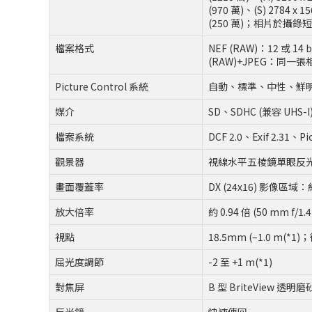
(970 萬)、(S) 2784 x
(250 萬)；相片於攝錄短片期
檔案格式
NEF (RAW)：12 或 
(RAW)+JPEG：同一張相
Picture Control 系統
自動、標準、中性、鮮明、單色
媒介
SD、SDHC (兼容 UHS-I
檔案系統
DCF 2.0、Exif 2.31、Pi
觀景器
視線水平五棱鏡單眼反
畫面覆蓋率
DX (24x16) 影像區域：
放大倍率
約 0.94 倍 (50 mm f
視點
18.5mm (–1.0 m
屈光度調節
-2 至 +1 m(*1)
對焦屏
B 型 BriteView 透