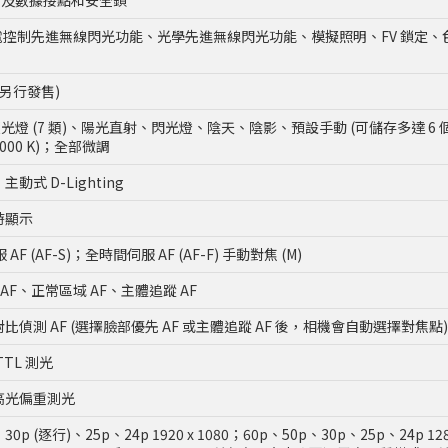
備同步及數據接點和安全鎖
線電控制先進無線閃光功能、光學先進無線閃光功能、模擬照明、FV 鎖定、色彩資
(另行發售)
、螢光燈 (7 類)、陽光直射、閃光燈、陰天、陰影、預設手動 (可儲存多達
0,000 K)；全部微調
式 D-Lighting
時顯示
F (AF-S)；全時間伺服 AF (AF-F) 手動對焦 (M)
AF、正常區域 AF、主體追蹤 AF
偵測 AF (選擇臉部優先 AF 或主體追蹤 AF 後，相機會自動選擇對焦點)
TL 測光
高光偏重測光
HD)；30p (逐行)、25p、24p 1920 x 1080；60p、50p、30p、25p、24p 