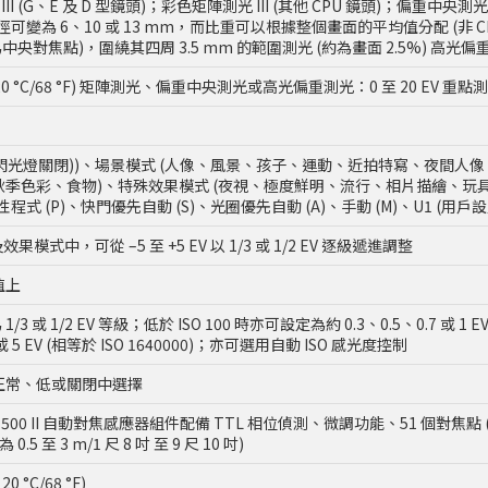
III (G、E 及 D 型鏡頭)；彩色矩陣測光 III (其他 CPU 鏡頭)；偏
可變為 6、10 或 13 mm，而比重可以根據整個畫面的平均值分配 (非 C
為中央對焦點)，圍繞其四周 3.5 mm 的範圍測光 (約為畫面 2.5%) 高光偏重
頭、20 °C/68 °F) 矩陣測光、偏重中央測光或高光偏重測光：0 至 20 EV 重點測光
 (閃光燈關閉))、場景模式 (人像、風景、孩子、運動、近拍特寫、夜間人
秋季色彩、食物)、特殊效果模式 (夜視、極度鮮明、流行、相片描繪、
 (P)、快門優先自動 (S)、光圈優先自動 (A)、手動 (M)、U1 (用戶設定 
模式中，可從 –5 至 +5 EV 以 1/3 或 1/2 EV 逐級遞進調整
值上
為 1/3 或 1/2 EV 等級；低於 ISO 100 時亦可設定為約 0.3、0.5、0.7 或 1 
或 5 EV (相等於 ISO 1640000)；亦可選用自動 ISO 感光度控制
正常、低或關閉中選擇
CAM 3500 II 自動對焦感應器組件配備 TTL 相位偵測、微調功能、51 個對焦點
 至 3 m/1 尺 8 吋 至 9 尺 10 吋)
20 °C/68 °F)