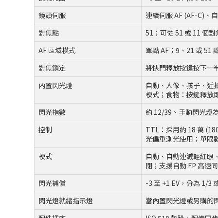
鏡頭伺服
連續伺服 AF (AF-C
對焦點
51；可從 51 或 11 
AF 區域模式
單點 AF；9、21 或 5
對焦鎖定
將快門釋放按鍵按下一半 (
內置閃光燈
自動、人像、孩子、近
模式；食物：按鍵釋放
閃光指數
約 12/39、手動閃光燈為 12
控制
TTL：採用約 18 萬 
光偏重測光使用；單眼數
模式
自動、自動連減輕紅眼
閉；支援自動 FP 高速
閃光補償
-3 至 +1 EV，分為 1/3 
閃光燈就緒指示燈
當內置閃光燈或另購的