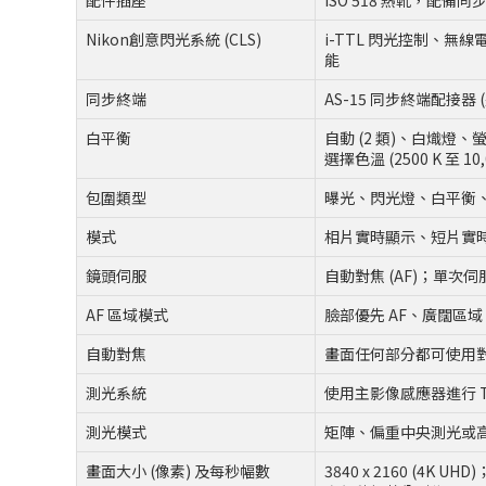
配件插座
ISO 518 熱靴，配
Nikon創意閃光系統 (CLS)
i-TTL 閃光控制、無
能
同步終端
AS-15 同步終端配接器 
白平衡
自動 (2 類)、白熾燈
選擇色溫 (2500 K 至 1
包圍類型
曝光、閃光燈、白平衡、主動
模式
相片實時顯示、短片實
鏡頭伺服
自動對焦 (AF)；單次伺服 A
AF 區域模式
臉部優先 AF、廣闊區域 
自動對焦
畫面任何部分都可使用對比
測光系統
使用主影像感應器進行 T
測光模式
矩陣、偏重中央測光或
畫面大小 (像素) 及每秒幅數
3840 x 2160 (4K U