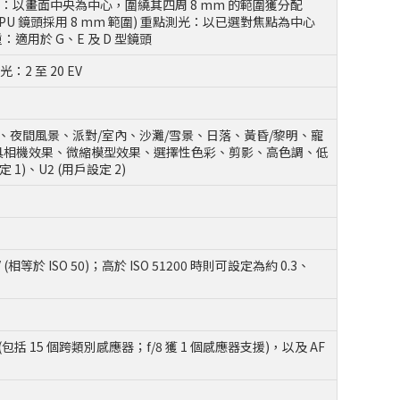
重中央測光：以畫面中央為中心，圍繞其四周 8 mm 的範圍獲分配
PU 鏡頭採用 8 mm 範圍) 重點測光：以已選對焦點為中心
：適用於 G、E 及 D 型鏡頭
：2 至 20 EV
像、夜間風景、派對/室內、沙灘/雪景、日落、黃昏/黎明、寵
玩具相機效果、微縮模型效果、選擇性色彩、剪影、高色調、低
1)、U2 (用戶設定 2)
EV (相等於 ISO 50)；高於 ISO 51200 時則可設定為約 0.3、
 (包括 15 個跨類別感應器；f/8 獲 1 個感應器支援)，以及 AF