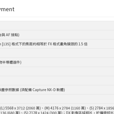
ayment
耦合與 AF 接點)
mm [135] 格式下的焦距約相等於 FX 格式畫角鏡頭的 1.5 倍
化物半導體器件)
數據 (須配備 Capture NX-D 軟體)
) 5568 x 3712 (2060 萬)、(M) 4176 x 2784 (1160 萬)、(S) 2784 x 185
x 2136 (680 萬)、(S) 2128 x 1424 (300 萬)；DX 影像區域相片，於攝錄短片期間