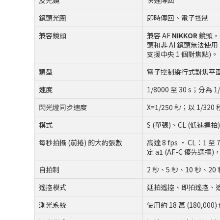
反光鏡
快速傳回
鏡頭光圈
即時傳回、電子控制
兼容鏡頭
兼容 AF
NIKKOR
鏡頭，包
頭和非 AI 鏡頭無法使
支援中央 1 個對焦點)。
類型
電子控制縱行式對焦平
速度
1/8000 至 30 s；分為 
閃光燈同步速度
X=1/250 秒；以 1/3
模式
S (單張)、CL (低速連
每秒拍攝 (前捲) 的大約張數
高達 8 fps • CL：
定 a1 (AF-C 優
自拍制
2 秒、5 秒、10 秒、20
遙控模式
延拍遙控、即拍遙控、
測光系統
使用約 18 萬 (180,00