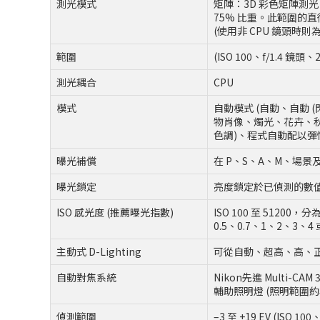
測光模式
矩陣：3D 彩色矩陣測光 
75% 比重。此範圍的直徑
(使用非 CPU 鏡頭時則
範圍
(ISO 100、f/1.4 鏡
測光耦合
CPU
模式
自動模式 (自動、自動
物肖像、燭光、花卉、
色調)、程式自動配以彈性程式
曝光補償
在 P、S、A、M、場景及效果
曝光鎖定
亮度鎖定於已偵測的數
ISO 感光度 (推薦曝光指數)
ISO 100 至 51200，分
0.5、0.7、1、2、3、4 
主動式 D-Lighting
可從自動、超高、高、
自動對焦系統
Nikon先進 Multi-
輔助照明燈 (照明範圍約為 0.5
偵測範圍
–3 至 +19 EV (ISO 100、