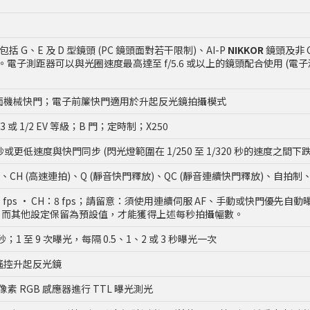
括 G、E 及 D 型鏡頭 (PC 鏡頭面對若干限制)、AI-P
NIKKOR
鏡頭及非 C
用。電子測距器可以與光圈速度最高達至 f/5.6 或以上的鏡頭配合使用 (電
面機械快門；電子前簾快門適用於升起反光鏡拍攝模式
1/3 或 1/2 EV 等級；B 門；定時制；X250
20 秒或更低速度與快門同步 (閃光燈範圍在 1/250 至 1/320 秒的速度之間下跌
拍)、CH (高速連拍)、Q (靜音快門釋放)、QC (靜音連續快門釋放)、自拍制、
1 至 7 fps • CH：8 fps；請留意：須使用連續伺服 AF、手動或快門優
先選擇)，而其他設定保留為預設值，才能獲得上述每秒拍攝幅數。
 秒；1 至 9 次曝光，每隔 0.5、1、2 或 3 秒曝光一次
遙控升起反光鏡
0) 像素 RGB 感應器進行 TTL 曝光測光