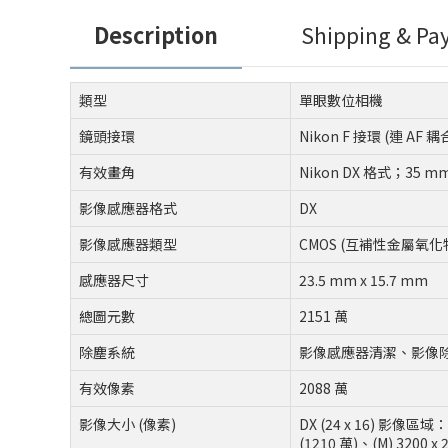
Description
Shipping & P
類型
單眼數位相機
鏡頭接環
Nikon F 接環 (連 AF 
有效畫角
Nikon DX 格式；35 
影像感應器格式
DX
影像感應器類型
CMOS (互補性金屬氧
感應器尺寸
23.5 mm x 15.7 mm
總圖元數
2151 萬
除塵系統
影像感應器清潔、影像除塵參照
有效像素
2088 萬
影像大小 (像素)
DX (24 x 16) 影像區域：(L
(1210 萬)、(M) 3200 