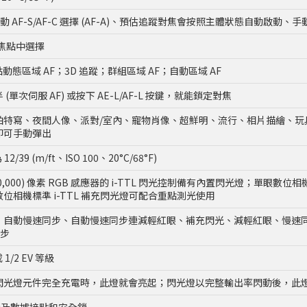
)、自動 AF-S/AF-C 選擇 (AF-A)、預估追蹤對焦會按照主體狀態自動啟動
個對焦點中選擇
1 點動態區域 AF；3D 追蹤；群組區域 AF；自動區域 AF
單次伺服 AF) 或按下 AE-L/AF-L 按鍵，就能鎖定對焦
拍特寫、夜間人像、派對/室內、寵物肖像、超鮮明、流行、相片描繪、玩
即可手動彈出
/39 (m/ft、ISO 100、20°C/68°F)
(180,000) 像素 RGB 感應器的 i-TTL 閃光控制備有內置閃光燈；單眼
位相機標準 i-TTL 補充閃光燈可配合重點測光使用
、自動慢速同步、自動慢速同步連減輕紅眼、補充閃光、減輕紅眼、慢速
同步
或 1/2 EV 等級
閃光燈元件完全充電時，此燈就會亮起；閃光燈以完整輸出率閃動後，此