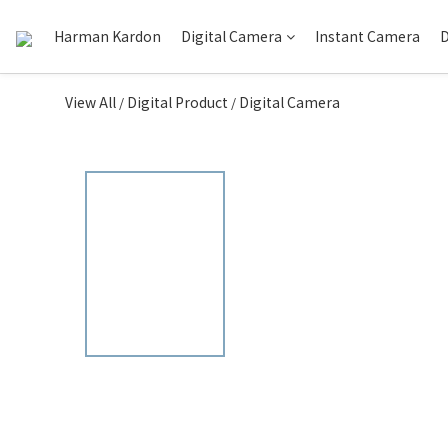
Harman Kardon
Digital Camera
Instant Camera
D
View All
Digital Product
Digital Camera
/
/