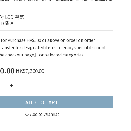
吋 LCD 螢幕
HD 影片
y for Purchase HK$500 or above on order on order
ransfer for designated items to enjoy special discount.
he checkout page】 on selected categories
0.00
HK$7,360.00
ADD TO CART
Add to Wishlist