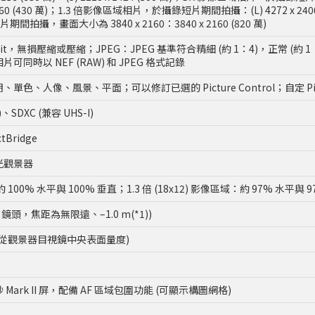
 1560 (430 萬)；1.3 倍影像區域相片，於攝錄短片期間拍攝：(L) 4272 x 2400 (102
間拍攝，畫面大小為 3840 x 2160：3840 x 2160 (820 萬)
14 bit，無損壓縮或壓縮；JPEG：JPEG 基準符合精細 (約 1：4)，正常 (約
片可同時以 NEF (RAW) 和 JPEG 格式記錄
、人像、風景、平面；可以修訂已選的 Picture Control；自定 Pictu
)、SDXC (兼容 UHS-I)
ctBridge
光觀景器
約 100% 水平與 100% 垂直；1.3 倍 (18x12) 影像區域：約 97% 水平與 
/1.4 鏡頭，焦距為無限遠、–1.0 m(*1))
(*1)；從觀景器目視鏡中央表面量度)
明磨砂 Mark II 屏，配備 AF 區域包圍功能 (可顯示構圖網格)