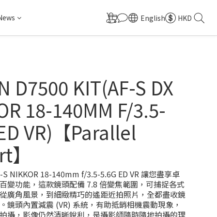
 News
English
HKD
N D7500 KIT(AF-S DX
OR 18-140MM F/3.5-
ED VR)【Parallel
rt】
S NIKKOR 18-140mm f/3.5-5.6G ED VR 讓您盡享卓
百變功能，這款鏡頭配備 7.8 倍變焦範圍，可捕捉各式
從廣角風景，到細緻精巧的遙距近拍照片，全都盡收鏡
。鏡頭內置減震 (VR) 系統，有助抵銷相機震動現象，
拍攝，影像仍然清晰銳利，是攝影師隨時隨地拍攝的理