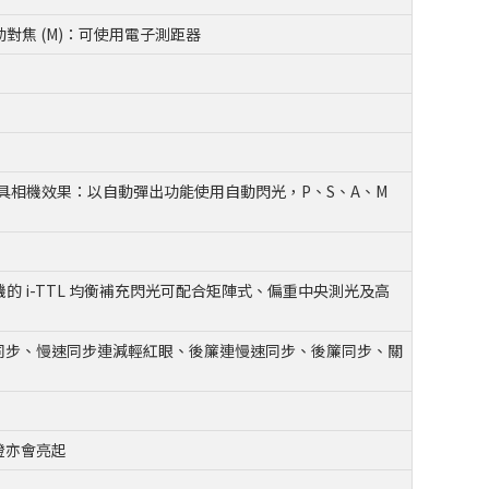
、手動對焦 (M)：可使用電子測距器
具相機效果：以自動彈出功能使用自動閃光，P、S、A、M
數位相機的 i-TTL 均衡補充閃光可配合矩陣式、偏重中央測光及高
同步、慢速同步連減輕紅眼、後簾連慢速同步、後簾同步、關
燈亦會亮起