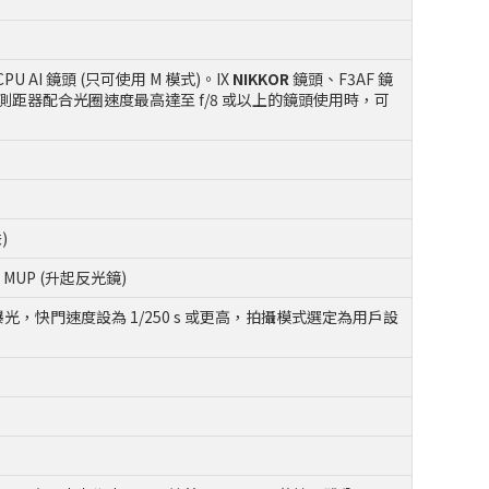
PU AI 鏡頭 (只可使用 M 模式)。IX
NIKKOR
鏡頭、F3AF 鏡
子測距器配合光圈速度最高達至 f/8 或以上的鏡頭使用時，可
)
MUP (升起反光鏡)
先自動曝光，快門速度設為 1/250 s 或更高，拍攝模式選定為用戶設