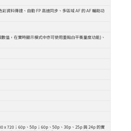
料傳達、自動 FP 高速同步、多區域 AF 的 AF 輔助功
 6 個數值，在實時顯示模式中亦可使用重點白平衡量度功能)、
1280 x 720；60p、50p；60p、50p、30p、25p 與 24p 的實