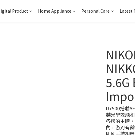
igital Product
Home Appliance
Personal Care
Latest
NIKO
NIKK
5.6G 
Impo
D7500搭載AF-
越光學效能和
各樣的主體，
內，游刃有餘
即使手持相機