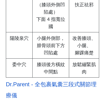
（膝頭外側凹
扶正祛邪
陷處）
下面 4 指寬位
國
陽陵泉穴
小腿外側部，
改善膝頭、
腓骨頭前下方
小腿、
凹陷處
腳踝痛楚
委中穴
膝頭後方橫紋
放鬆繃緊肌
中間點
肉
Dr.Parent - 全包裹氣囊三段式關節理
療儀