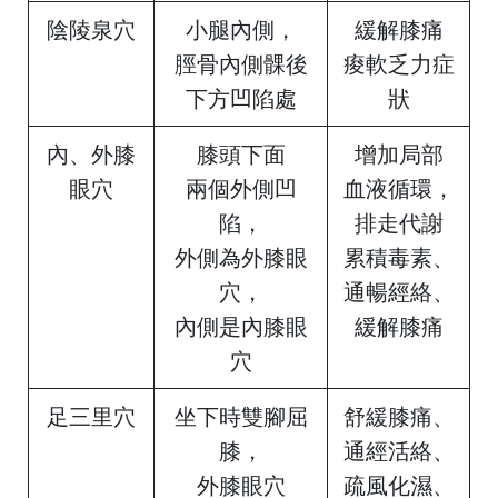
陰陵泉穴
小腿內側，
緩解膝痛
脛骨內側髁後
痠軟乏力症
下方凹陷處
狀
內、外膝
膝頭下面
增加局部
眼穴
兩個外側凹
血液循環，
陷，
排走代謝
外側為外膝眼
累積毒素、
穴，
通暢經絡、
內側是內膝眼
緩解膝痛
穴
足三里穴
坐下時雙腳屈
舒緩膝痛、
膝，
通經活絡、
外膝眼穴
疏風化濕、