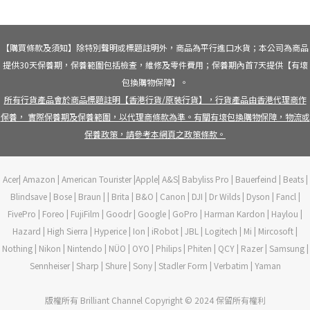
【購買條款及須知】除特別聲明或標題註明外，商品為平行進口水貨；本公司為商品
提供30天保養期，保養範圍包括檢查，維修及零件費用；保養期內首7天提供【有壞
包換購物保障】。
所有行貨產品會於商品標題註明【香港行貨/原裝行貨】，行貨產品由香港代理商作
保養， 實際保養期及保養範圍，以代理商條款為準。有關有壞包換購物保障，物流或
保養政策，請參考本網頁之政策條款。
Acer| Amazon | American Tourister |Apple| A&S| Babyliss Pro | Bauerfeind | Beats |
Blindsave | Bose | Braun | | Brita | B&O | Canon | DJI | Dr Wilds | Dyson | Fancl |
FivePro | Foreo | FujiFilm | Goodr | Google | GoPro | Harman Kardon | Haylou |
Hazard | High Sierra | Hyperice | Ion | iRobot | JBL | Logitech | Mi | Mircosoft |
Nothing | Nikon | Nintendo | NÜO | OYO | Philips | Phiten | QCY | Razer | Samsung |
Sennheiser | Sharp | Shure | Sony | Stadler Form | Verbatim | Yaman
版權所有 Brilliant Channel Copyright © 2024 保留所有權利